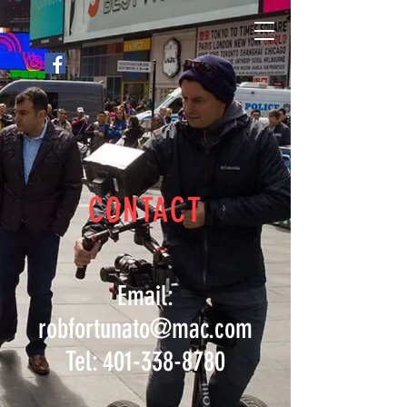
CONTACT
Email:
robfortunato@mac.com
Tel: 401-338-8780